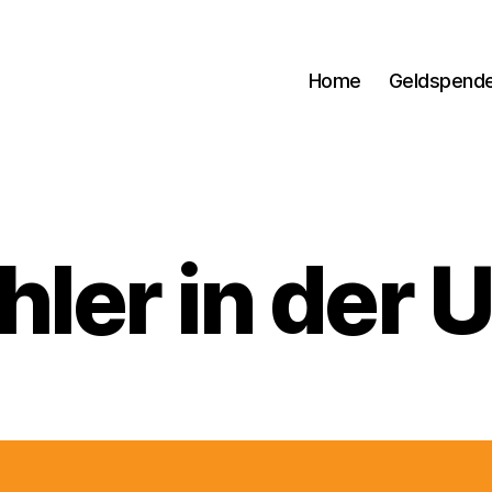
Home
Geldspend
hler in der 