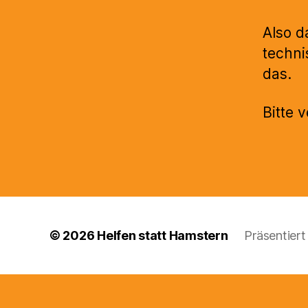
Also d
techni
das.
Bitte 
© 2026
Helfen statt Hamstern
Präsentier