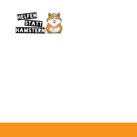
Helfen
statt
Hamstern