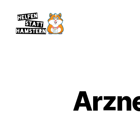
Helfen
statt
Hamstern
Arzne