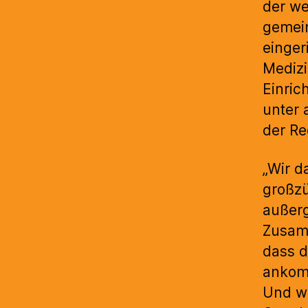
der we
gemei
einger
Medizi
Einric
unter 
der Re
„Wir d
großzü
außerg
Zusamm
dass d
ankom
Und wi