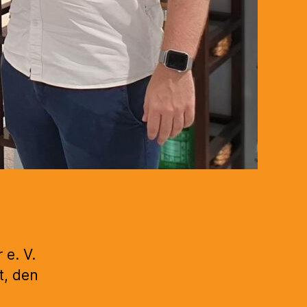
e. V.
t, den