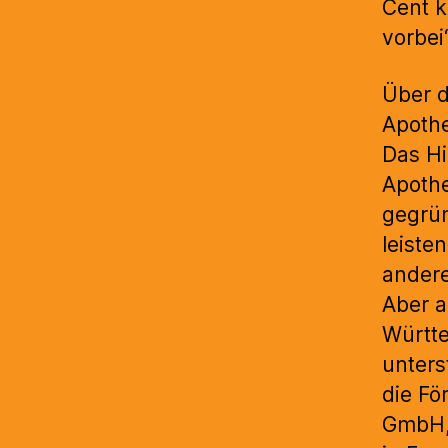
Cent k
vorbei
Über 
Apothe
Das H
Apothe
gegrün
leiste
andere
Aber a
Württ
unters
die Fö
GmbH,