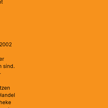
ht
 2002
er
 sind.
-
ützen
Handel
theke