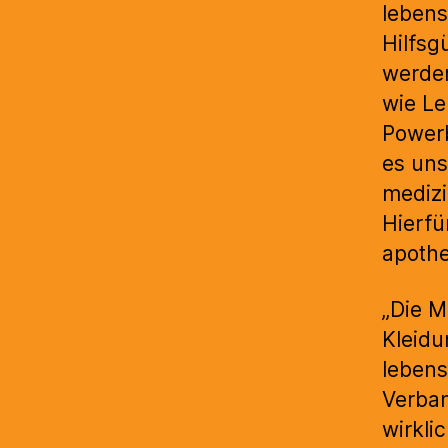
leben
Hilfsg
werden
wie Le
Powerb
es uns
medizi
Hierfü
apothe
„Die M
Kleidu
leben
Verban
wirkli