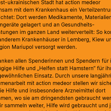
st-ukrainischen Stadt hat action medeor
nsam mit dem Krankenhaus ein Verteilzentr
ichtet: Dort werden Medikamente, Materialie
ngeräte gelagert und an Gesundheits-
htungen im ganzen Land weiterverteilt: So k
anderem Krankenhäuser in Lemberg, Kiew un
gion Mariupol versorgt werden.
anken allen Spenderinnen und Spendern für 
gige Hilfe und „Helfen statt Hamstern“ für ih
ewöhnlichen Einsatz. Durch unsere langjähr
enarbeit mit action medeor stellen wir siche
ie Hilfe und insbesondere Arzneimittel dort
men, wo sie am dringendsten gebraucht we
r sammeln weiter, Hilfe wird gebraucht und 