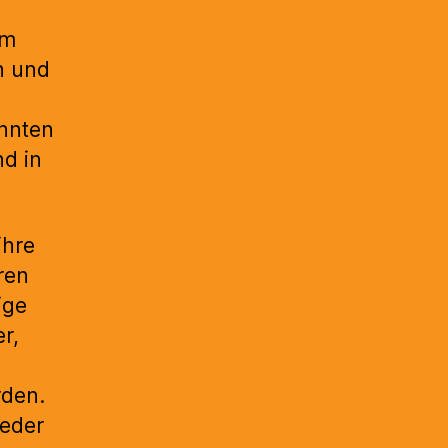
um
n und
onnten
d in
ihre
ren
ige
r,
rden.
jeder