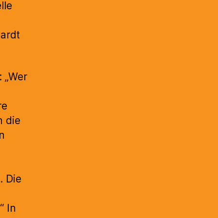
lle
ardt
: „Wer
re
 die
n
. Die
“ In