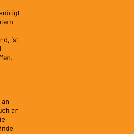
enötigt
ütern
nd, ist
d
ffen.
h an
uch an
ie
Hände