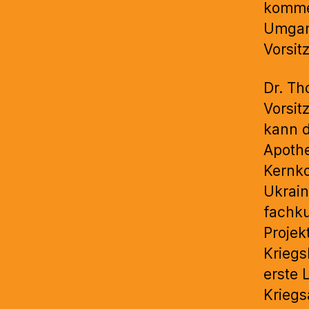
kommen
Umgang
Vorsit
Dr. Th
Vorsit
kann d
Apothe
Kernko
Ukrain
fachku
Projek
Kriegs
erste 
Kriegs